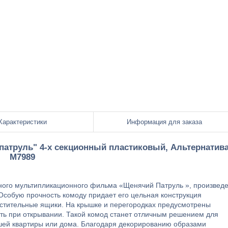
Характеристики
Информация для заказа
атруль" 4-х секционный пластиковый, Альтернатив
М7989
ого мультипликационного фильма «Щенячий Патруль », произвед
Особую прочность комоду придает его цельная конструкция
естительные ящики. На крышке и перегородках предусмотрены
ать при открывании. Такой комод станет отличным решением для
шей квартиры или дома. Благодаря декорированию образами