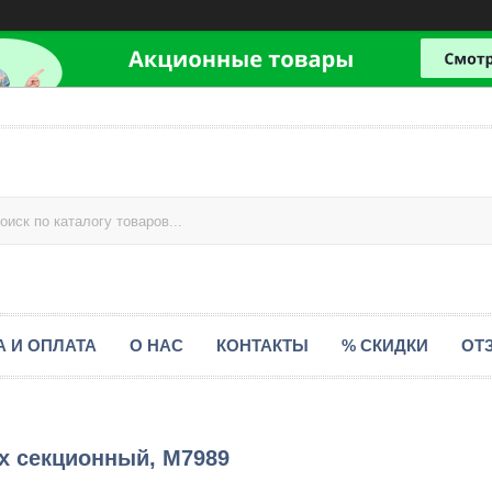
А И ОПЛАТА
О НАС
КОНТАКТЫ
% СКИДКИ
ОТ
х секционный, М7989