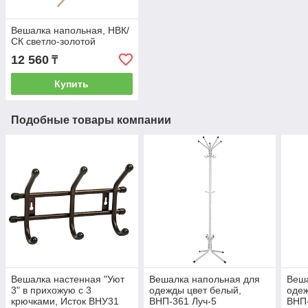
Вешалка напольная, НВК/
СК светло-золотой
12 560
₸
Купить
Подобные товары компании
Вешалка настенная "Уют
Вешалка напольная для
Веша
3" в прихожую с 3
одежды цвет белый,
одеж
крючками, Исток ВНУ31
ВНП-361 Луч-5
ВНП-