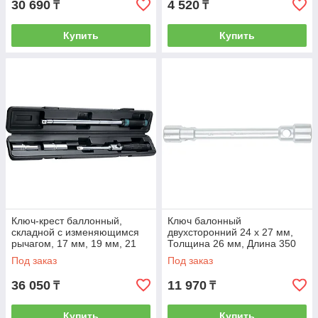
30 690
4 520
₸
₸
Купить
Купить
Ключ-крест баллонный,
Ключ балонный
складной с изменяющимся
двухсторонний 24 х 27 мм,
рычагом, 17 мм, 19 мм, 21
Толщинa 26 мм, Длинa 350
мм, 23 мм, CrV,
мм Matrix 14295
Под заказ
Под заказ
хромированный Gross
36 050
11 970
₸
₸
Купить
Купить