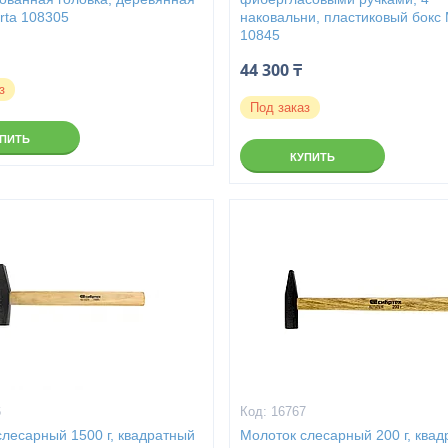
rta 108305
наковальни, пластиковый бокс 
10845
44 300 ₸
з
Под заказ
УПИТЬ
КУПИТЬ
6
16767
слесарный 1500 г, квадратный
Молоток слесарный 200 г, ква