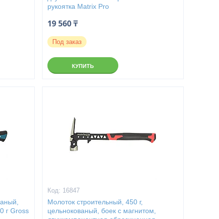
рукоятка Matrix Pro
19 560 ₸
Под заказ
КУПИТЬ
16847
ваный,
Молоток строительный, 450 г,
0 г Gross
цельнокованый, боек с магнитом,