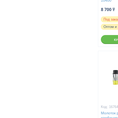
10400
8 700 ₸
Под зака
Оптом и 
К
1676
Молоток 
комбинир