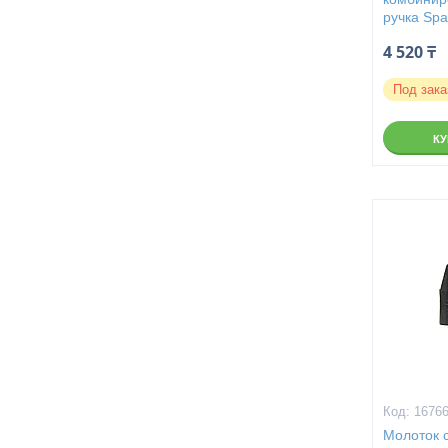
ручка Spa
4 520 ₸
Под зака
К
1676
Молоток 