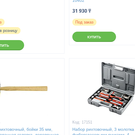
10402
31 930 ₸
з
Под заказ
в розницу
КУПИТЬ
УПИТЬ
4
17151
рихтовочный, бойки 35 мм,
Набор рихтовочный, 3 молотка
ованная головка, деревянная
фибергласовыми ручками, 4