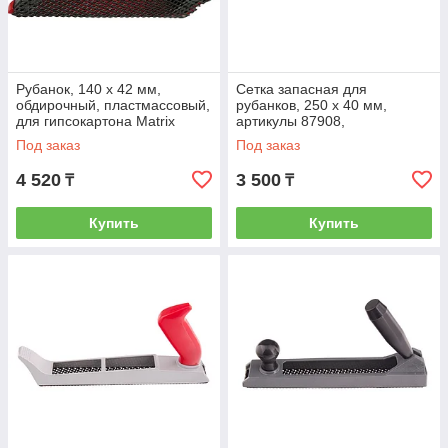
Рубанок, 140 х 42 мм,
Сетка запасная для
обдирочный, пластмассовый,
рубанков, 250 х 40 мм,
для гипсокартона Matrix
артикулы 87908,
879065
87914,87912, 87916, 87918
Под заказ
Под заказ
Matrix 879365
4 520
3 500
₸
₸
Купить
Купить