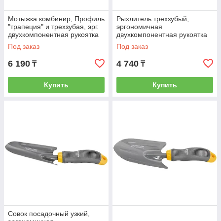
Мотыжка комбинир, Профиль
Рыхлитель трехзубый,
"трапеция" и трехзубая, эрг.
эргономичная
двухкомпонентная рукоятка
двухкомпонентная рукоятка
Luxe Palisad 62379
Luxe Palisad 62378
Под заказ
Под заказ
6 190
4 740
₸
₸
Купить
Купить
Совок посадочный узкий,