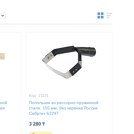
21131
нной
Полольник из рессорно-пружинной
сия
стали, 155 мм, без черенка Россия
Сибртех 62297
3 280 ₸