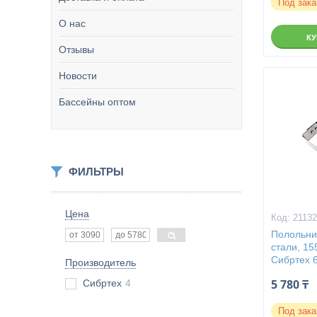
Под зака
О нас
К
Отзывы
Новости
Бассейны оптом
ФИЛЬТРЫ
Цена
2113
Полольни
стали, 15
Сибртех 
Производитель
5 780 ₸
Сибртех
4
Под зака