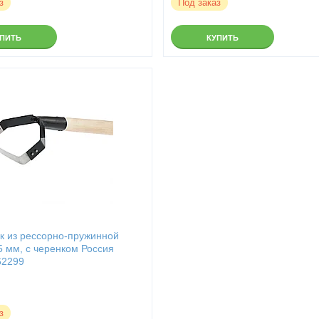
з
Под заказ
УПИТЬ
КУПИТЬ
2
к из рессорно-пружинной
5 мм, с черенком Россия
62299
з