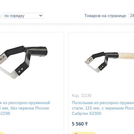
9
21130
к из рессорно-пружинной
Полольник из рессорно-пружи
5 мм, без черенка Россия
стали, 115 мм, с черенком Рос
62298
Сибртех 62300
5 560 ₸