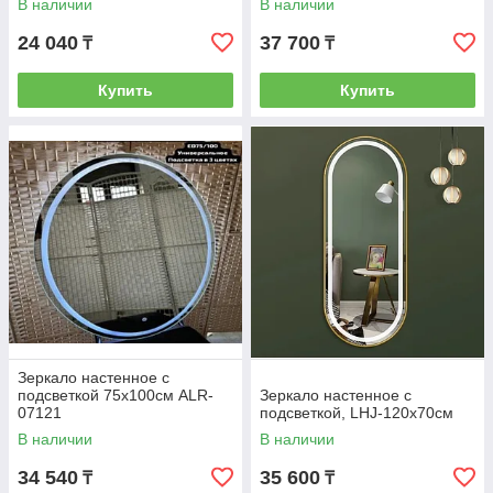
В наличии
В наличии
24 040
37 700
₸
₸
Купить
Купить
Зеркало настенное с
подсветкой 75x100см ALR-
Зеркало настенное c
07121
подсветкой, LHJ-120x70см
В наличии
В наличии
34 540
35 600
₸
₸