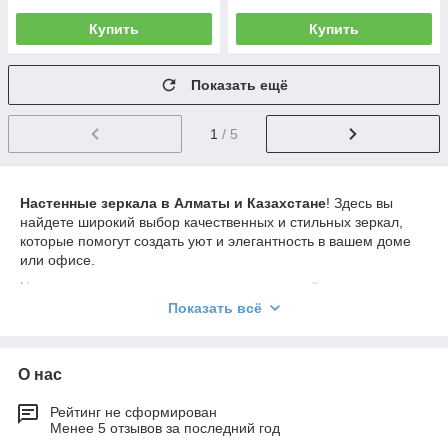
Купить
Купить
Показать ещё
1
/ 5
Настенные зеркала в Алматы и Казахстане
! Здесь вы
найдете широкий выбор качественных и стильных зеркал,
которые помогут создать уют и элегантность в вашем доме
или офисе.
Настенные зеркала являются неотъемлемой частью
интерьера, придающей помещению ощущение простора и
Показать всё
света. В нашем ассортименте вы найдете разнообразные
настенные
зеркала различных форм
, размеров и дизайна,
позволяющие выбрать идеальное зеркало, которое подходит
О нас
под ваш стиль и предпочтения.
Наши настенные зеркала выполнены из высококачественных
Рейтинг не сформирован
материалов и имеют прочные крепления, обеспечивающие
Менее 5 отзывов за последний год
надежность и долговечность. Они отличаются отличным